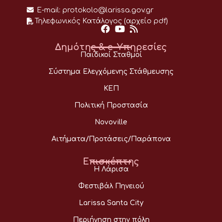
E-mail:
protokolo@larissa.gov.gr
Τηλεφωνικός Κατάλογος (αρχείο pdf)
Δημότης & e-Υπηρεσίες
Παιδικοί Σταθμοί
Σύστημα Ελεγχόμενης Στάθμευσης
ΚΕΠ
Πολιτική Προστασία
Novoville
Αιτήματα/Προτάσεις/Παράπονα
Επισκέπτης
Η Λάρισα
Φεστιβάλ Πηνειού
Larissa Santa City
Περιήγηση στην πόλη