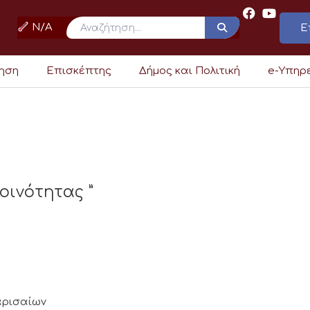
N/A
Ε
ρηση
Επισκέπτης
Δήμος και Πολιτική
e-Υπηρ
οινότητας ”
Λαρισαίων