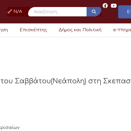
N/A
Ε
ρηση
Επισκέπτης
Δήμος και Πολιτική
e-Υπηρ
 του Σαββάτου(Νεάπολη) στη Σκεπασ
Λαρισαίων