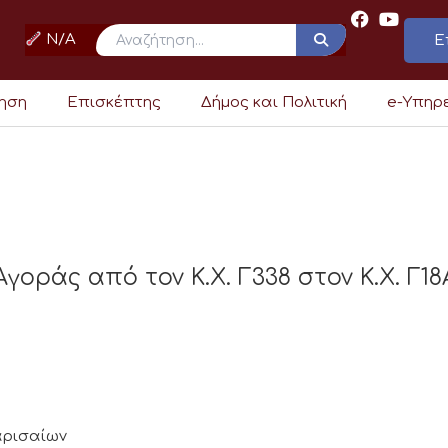
N/A
Ε
ρηση
Επισκέπτης
Δήμος και Πολιτική
e-Υπηρ
οράς από τον Κ.Χ. Γ338 στον Κ.Χ. Γ18
Λαρισαίων