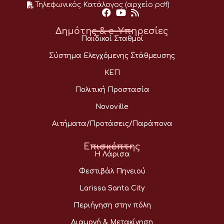
Τηλεφωνικός Κατάλογος (αρχείο pdf)
Δημότης & e-Υπηρεσίες
Παιδικοί Σταθμοί
Σύστημα Ελεγχόμενης Στάθμευσης
ΚΕΠ
Πολιτική Προστασία
Novoville
Αιτήματα/Προτάσεις/Παράπονα
Επισκέπτης
Η Λάρισα
Φεστιβάλ Πηνειού
Larissa Santa City
Περιήγηση στην πόλη
Διαμονή & Μετακίνηση