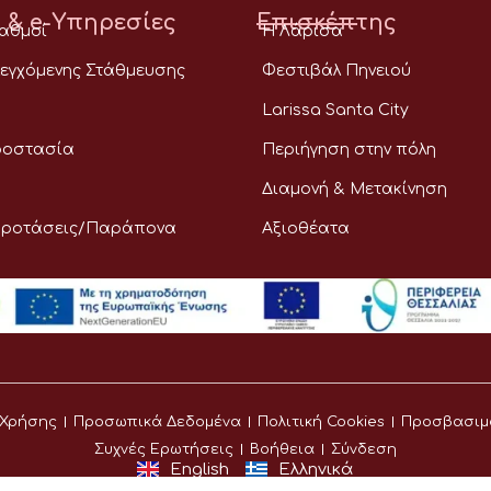
 & e-Υπηρεσίες
Επισκέπτης
ταθμοί
Η Λάρισα
εγχόμενης Στάθμευσης
Φεστιβάλ Πηνειού
Larissa Santa City
ροστασία
Περιήγηση στην πόλη
Διαμονή & Μετακίνηση
Προτάσεις/Παράπονα
Αξιοθέατα
 Χρήσης
Προσωπικά Δεδομένα
Πολιτική Cookies
Προσβασιμ
Συχνές Ερωτήσεις
Βοήθεια
Σύνδεση
English
Ελληνικά
©
Δήμος Λαρισαίων