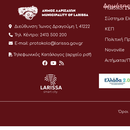
Δημότης
Παιδικοί Σ
Σύστημα Ελ
Διεύθυνση:
Ίωνος Δραγούμη 1, 41222
ΚΕΠ
Τηλ. Κέντρο:
2413 500 200
Πολιτική Π
E-mail:
protokolo@larissa.gov.gr
Novoville
Τηλεφωνικός Κατάλογος (αρχείο pdf)
Αιτήματα/
Όροι