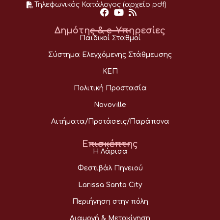
Τηλεφωνικός Κατάλογος (αρχείο pdf)
Δημότης & e-Υπηρεσίες
Παιδικοί Σταθμοί
Σύστημα Ελεγχόμενης Στάθμευσης
ΚΕΠ
Πολιτική Προστασία
Novoville
Αιτήματα/Προτάσεις/Παράπονα
Επισκέπτης
Η Λάρισα
Φεστιβάλ Πηνειού
Larissa Santa City
Περιήγηση στην πόλη
Διαμονή & Μετακίνηση