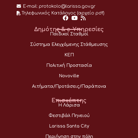
E-mail:
protokolo@larissa.gov.gr
Τηλεφωνικός Κατάλογος (αρχείο pdf)
Δημότης & e-Υπηρεσίες
Παιδικοί Σταθμοί
Σύστημα Ελεγχόμενης Στάθμευσης
ΚΕΠ
Πολιτική Προστασία
Novoville
Αιτήματα/Προτάσεις/Παράπονα
Επισκέπτης
Η Λάρισα
Φεστιβάλ Πηνειού
Larissa Santa City
Περιήγηση στην πόλη