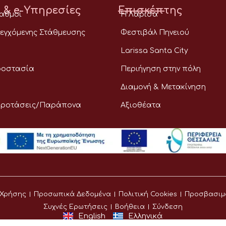
 & e-Υπηρεσίες
Επισκέπτης
ταθμοί
Η Λάρισα
εγχόμενης Στάθμευσης
Φεστιβάλ Πηνειού
Larissa Santa City
ροστασία
Περιήγηση στην πόλη
Διαμονή & Μετακίνηση
Προτάσεις/Παράπονα
Αξιοθέατα
 Χρήσης
Προσωπικά Δεδομένα
Πολιτική Cookies
Προσβασιμ
Συχνές Ερωτήσεις
Βοήθεια
Σύνδεση
English
Ελληνικά
©
Δήμος Λαρισαίων