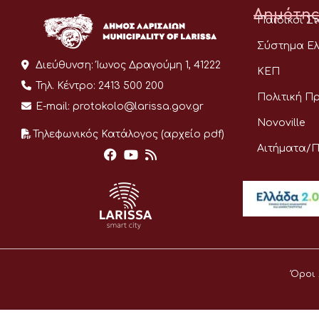
Δημότης
Παιδικοί Σ
Σύστημα Ελ
Διεύθυνση:
Ίωνος Δραγούμη 1, 41222
ΚΕΠ
Τηλ. Κέντρο:
2413 500 200
Πολιτική Π
E-mail:
protokolo@larissa.gov.gr
Novoville
Τηλεφωνικός Κατάλογος (αρχείο pdf)
Αιτήματα/
Όροι