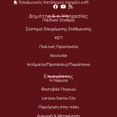
Τηλεφωνικός Κατάλογος (αρχείο pdf)
Δημότης & e-Υπηρεσίες
Παιδικοί Σταθμοί
Σύστημα Ελεγχόμενης Στάθμευσης
ΚΕΠ
Πολιτική Προστασία
Novoville
Αιτήματα/Προτάσεις/Παράπονα
Επισκέπτης
Η Λάρισα
Φεστιβάλ Πηνειού
Larissa Santa City
Περιήγηση στην πόλη
Διαμονή & Μετακίνηση