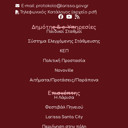
E-mail:
protokolo@larissa.gov.gr
Τηλεφωνικός Κατάλογος (αρχείο pdf)
Δημότης & e-Υπηρεσίες
Παιδικοί Σταθμοί
Σύστημα Ελεγχόμενης Στάθμευσης
ΚΕΠ
Πολιτική Προστασία
Novoville
Αιτήματα/Προτάσεις/Παράπονα
Επισκέπτης
Η Λάρισα
Φεστιβάλ Πηνειού
Larissa Santa City
Περιήγηση στην πόλη