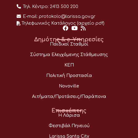
Τηλ. Κέντρο:
2413 500 200
E-mail:
protokolo@larissa.gov.gr
Τηλεφωνικός Κατάλογος (αρχείο pdf)
Δημότης & e-Υπηρεσίες
Παιδικοί Σταθμοί
Σύστημα Ελεγχόμενης Στάθμευσης
ΚΕΠ
Πολιτική Προστασία
Novoville
Αιτήματα/Προτάσεις/Παράπονα
Επισκέπτης
Η Λάρισα
Φεστιβάλ Πηνειού
Larissa Santa City