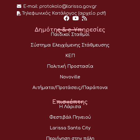
E-mail:
protokolo@larissa.gov.gr
Τηλεφωνικός Κατάλογος (αρχείο pdf)
Δημότης & e-Υπηρεσίες
Παιδικοί Σταθμοί
Σύστημα Ελεγχόμενης Στάθμευσης
ΚΕΠ
Πολιτική Προστασία
Novoville
Αιτήματα/Προτάσεις/Παράπονα
Επισκέπτης
Η Λάρισα
Φεστιβάλ Πηνειού
Larissa Santa City
Περιήγηση στην πόλη