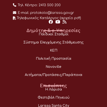
Τηλ. Κέντρο:
2413 500 200
E-mail:
protokolo@larissa.gov.gr
Τηλεφωνικός Κατάλογος (αρχείο pdf)
Δημότης & e-Υπηρεσίες
Παιδικοί Σταθμοί
Σύστημα Ελεγχόμενης Στάθμευσης
ΚΕΠ
Πολιτική Προστασία
Novoville
Αιτήματα/Προτάσεις/Παράπονα
Επισκέπτης
Η Λάρισα
Φεστιβάλ Πηνειού
Larissa Santa City