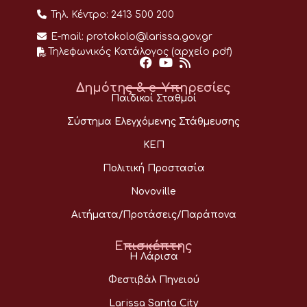
Τηλ. Κέντρο:
2413 500 200
E-mail:
protokolo@larissa.gov.gr
Τηλεφωνικός Κατάλογος (αρχείο pdf)
Δημότης & e-Υπηρεσίες
Παιδικοί Σταθμοί
Σύστημα Ελεγχόμενης Στάθμευσης
ΚΕΠ
Πολιτική Προστασία
Novoville
Αιτήματα/Προτάσεις/Παράπονα
Επισκέπτης
Η Λάρισα
Φεστιβάλ Πηνειού
Larissa Santa City