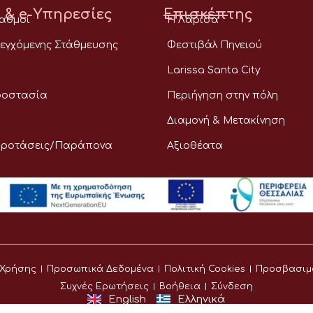
 & e-Υπηρεσίες
Επισκέπτης
ταθμοί
Η Λάρισα
εγχόμενης Στάθμευσης
Φεστιβάλ Πηνειού
Larissa Santa City
ροστασία
Περιήγηση στην πόλη
Διαμονή & Μετακίνηση
Προτάσεις/Παράπονα
Αξιοθέατα
 Χρήσης
Προσωπικά Δεδομένα
Πολιτική Cookies
Προσβασιμ
Συχνές Ερωτήσεις
Βοήθεια
Σύνδεση
English
Ελληνικά
©
Δήμος Λαρισαίων