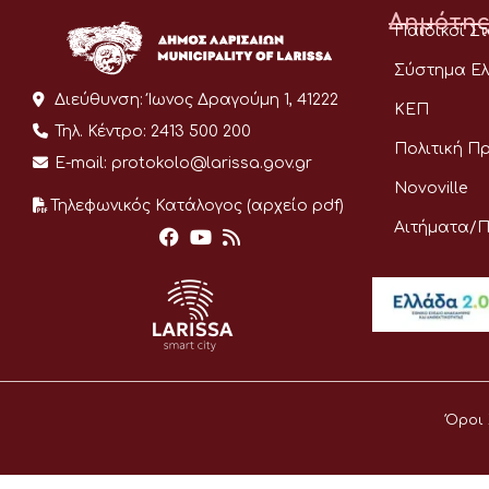
Δημότης
Παιδικοί Σ
Σύστημα Ελ
Διεύθυνση:
Ίωνος Δραγούμη 1, 41222
ΚΕΠ
Τηλ. Κέντρο:
2413 500 200
Πολιτική Π
E-mail:
protokolo@larissa.gov.gr
Novoville
Τηλεφωνικός Κατάλογος (αρχείο pdf)
Αιτήματα/
Όροι