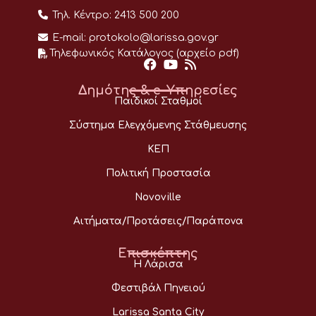
Τηλ. Κέντρο:
2413 500 200
E-mail:
protokolo@larissa.gov.gr
Τηλεφωνικός Κατάλογος (αρχείο pdf)
Δημότης & e-Υπηρεσίες
Παιδικοί Σταθμοί
Σύστημα Ελεγχόμενης Στάθμευσης
ΚΕΠ
Πολιτική Προστασία
Novoville
Αιτήματα/Προτάσεις/Παράπονα
Επισκέπτης
Η Λάρισα
Φεστιβάλ Πηνειού
Larissa Santa City