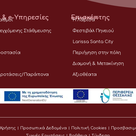
 & e-Υπηρεσίες
Επισκέπτης
ταθμοί
Η Λάρισα
εγχόμενης Στάθμευσης
Φεστιβάλ Πηνειού
Larissa Santa City
ροστασία
Περιήγηση στην πόλη
Διαμονή & Μετακίνηση
Προτάσεις/Παράπονα
Αξιοθέατα
 Χρήσης
Προσωπικά Δεδομένα
Πολιτική Cookies
Προσβασιμ
Συχνές Ερωτήσεις
Βοήθεια
Σύνδεση