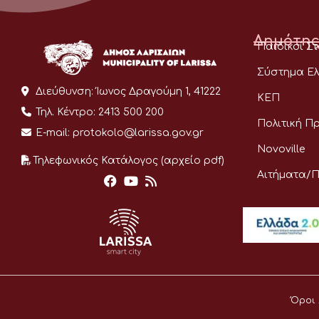
Δημότης
Παιδικοί Σ
Σύστημα Ελ
Διεύθυνση:
Ίωνος Δραγούμη 1, 41222
ΚΕΠ
Τηλ. Κέντρο:
2413 500 200
Πολιτική Π
E-mail:
protokolo@larissa.gov.gr
Novoville
Τηλεφωνικός Κατάλογος (αρχείο pdf)
Αιτήματα/
Όροι