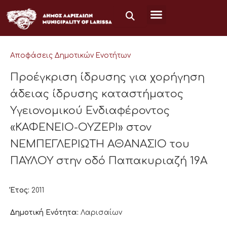
Μετάβαση
στο
περιεχόμενο
Αποφάσεις Δημοτικών Ενοτήτων
Προέγκριση ίδρυσης για χορήγηση
άδειας ίδρυσης καταστήματος
Υγειονομικού Ενδιαφέροντος
«ΚΑΦΕΝΕΙΟ-ΟΥΖΕΡΙ» στον
ΝΕΜΠΕΓΛΕΡΙΩΤΗ ΑΘΑΝΑΣΙΟ του
ΠΑΥΛΟΥ στην οδό Παπακυριαζή 19Α
Έτος:
2011
Δημοτική Ενότητα:
Λαρισαίων