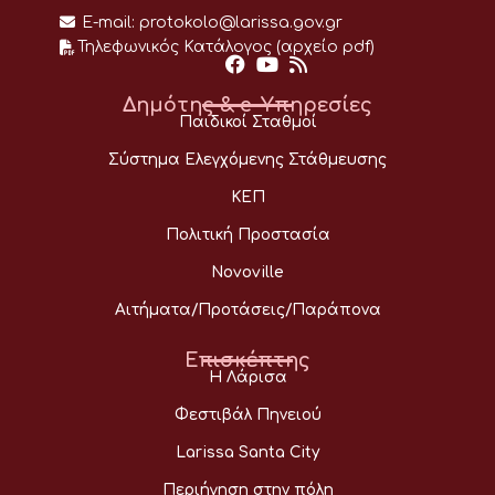
E-mail:
protokolo@larissa.gov.gr
Τηλεφωνικός Κατάλογος (αρχείο pdf)
Δημότης & e-Υπηρεσίες
Παιδικοί Σταθμοί
Σύστημα Ελεγχόμενης Στάθμευσης
ΚΕΠ
Πολιτική Προστασία
Novoville
Αιτήματα/Προτάσεις/Παράπονα
Επισκέπτης
Η Λάρισα
Φεστιβάλ Πηνειού
Larissa Santa City
Περιήγηση στην πόλη