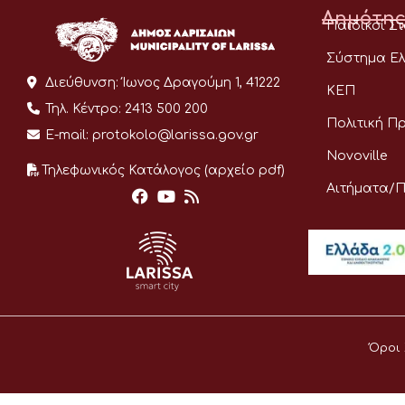
Δημότης
Παιδικοί Σ
Σύστημα Ελ
Διεύθυνση:
Ίωνος Δραγούμη 1, 41222
ΚΕΠ
Τηλ. Κέντρο:
2413 500 200
Πολιτική Π
E-mail:
protokolo@larissa.gov.gr
Novoville
Τηλεφωνικός Κατάλογος (αρχείο pdf)
Αιτήματα/
Όροι