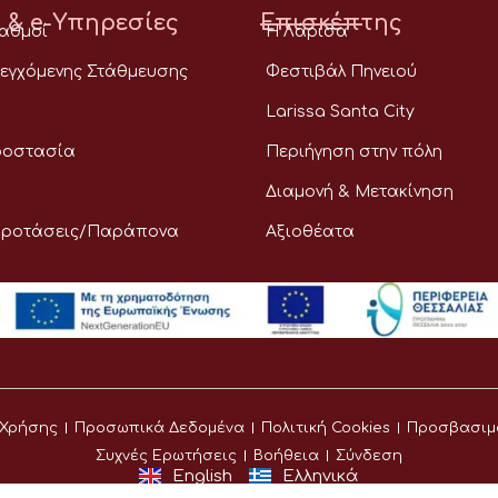
 & e-Υπηρεσίες
Επισκέπτης
ταθμοί
Η Λάρισα
εγχόμενης Στάθμευσης
Φεστιβάλ Πηνειού
Larissa Santa City
ροστασία
Περιήγηση στην πόλη
Διαμονή & Μετακίνηση
Προτάσεις/Παράπονα
Αξιοθέατα
 Χρήσης
Προσωπικά Δεδομένα
Πολιτική Cookies
Προσβασιμ
Συχνές Ερωτήσεις
Βοήθεια
Σύνδεση
English
Ελληνικά
©
Δήμος Λαρισαίων