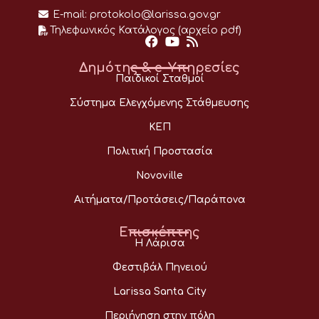
E-mail:
protokolo@larissa.gov.gr
Τηλεφωνικός Κατάλογος (αρχείο pdf)
Δημότης & e-Υπηρεσίες
Παιδικοί Σταθμοί
Σύστημα Ελεγχόμενης Στάθμευσης
ΚΕΠ
Πολιτική Προστασία
Novoville
Αιτήματα/Προτάσεις/Παράπονα
Επισκέπτης
Η Λάρισα
Φεστιβάλ Πηνειού
Larissa Santa City
Περιήγηση στην πόλη