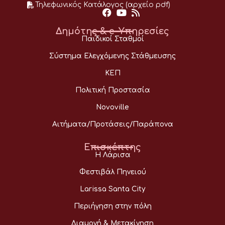
Τηλεφωνικός Κατάλογος (αρχείο pdf)
Δημότης & e-Υπηρεσίες
Παιδικοί Σταθμοί
Σύστημα Ελεγχόμενης Στάθμευσης
ΚΕΠ
Πολιτική Προστασία
Novoville
Αιτήματα/Προτάσεις/Παράπονα
Επισκέπτης
Η Λάρισα
Φεστιβάλ Πηνειού
Larissa Santa City
Περιήγηση στην πόλη
Διαμονή & Μετακίνηση