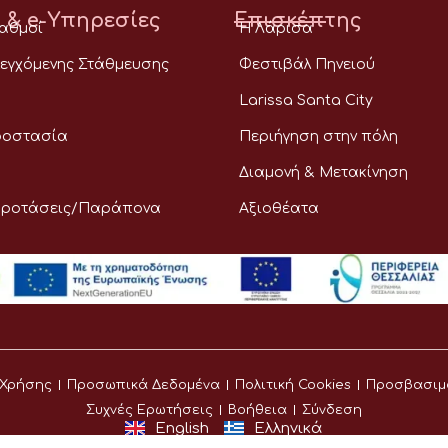
 & e-Υπηρεσίες
Επισκέπτης
ταθμοί
Η Λάρισα
εγχόμενης Στάθμευσης
Φεστιβάλ Πηνειού
Larissa Santa City
ροστασία
Περιήγηση στην πόλη
Διαμονή & Μετακίνηση
Προτάσεις/Παράπονα
Αξιοθέατα
 Χρήσης
Προσωπικά Δεδομένα
Πολιτική Cookies
Προσβασιμ
Συχνές Ερωτήσεις
Βοήθεια
Σύνδεση
English
Ελληνικά
©
Δήμος Λαρισαίων