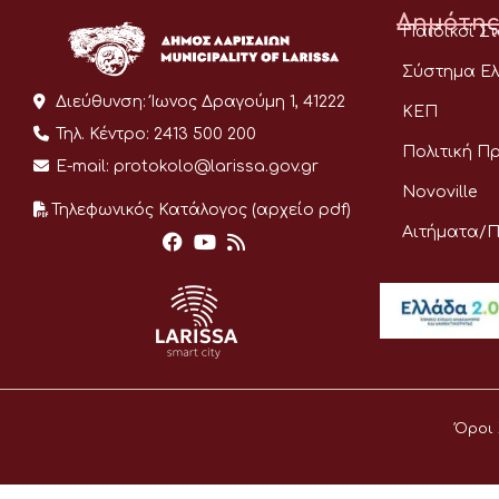
Δημότης
Παιδικοί Σ
Σύστημα Ελ
Διεύθυνση:
Ίωνος Δραγούμη 1, 41222
ΚΕΠ
Τηλ. Κέντρο:
2413 500 200
Πολιτική Π
E-mail:
protokolo@larissa.gov.gr
Novoville
Τηλεφωνικός Κατάλογος (αρχείο pdf)
Αιτήματα/
Όροι