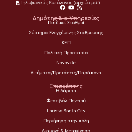
Τηλεφωνικός Κατάλογος (αρχείο pdf)
Δημότης & e-Υπηρεσίες
Παιδικοί Σταθμοί
Σύστημα Ελεγχόμενης Στάθμευσης
ΚΕΠ
Πολιτική Προστασία
Novoville
Αιτήματα/Προτάσεις/Παράπονα
Επισκέπτης
Η Λάρισα
Φεστιβάλ Πηνειού
Larissa Santa City
Περιήγηση στην πόλη
Διαμονή & Μετακίνηση