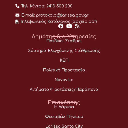
Τηλ. Κέντρο:
2413 500 200
E-mail:
protokolo@larissa.gov.gr
Τηλεφωνικός Κατάλογος (αρχείο pdf)
Δημότης & e-Υπηρεσίες
Παιδικοί Σταθμοί
Σύστημα Ελεγχόμενης Στάθμευσης
ΚΕΠ
Πολιτική Προστασία
Novoville
Αιτήματα/Προτάσεις/Παράπονα
Επισκέπτης
Η Λάρισα
Φεστιβάλ Πηνειού
Larissa Santa City