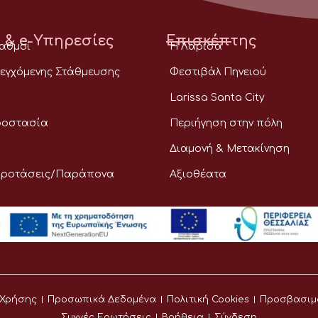
 & e-Υπηρεσίες
Επισκέπτης
ταθμοί
Η Λάρισα
εγχόμενης Στάθμευσης
Φεστιβάλ Πηνειού
Larissa Santa City
ροστασία
Περιήγηση στην πόλη
Διαμονή & Μετακίνηση
Προτάσεις/Παράπονα
Αξιοθέατα
 Χρήσης
Προσωπικά Δεδομένα
Πολιτική Cookies
Προσβασιμ
Συχνές Ερωτήσεις
Βοήθεια
Σύνδεση