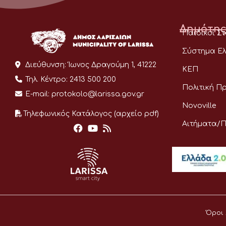
Δημότης
Παιδικοί Σ
Σύστημα Ελ
Διεύθυνση:
Ίωνος Δραγούμη 1, 41222
ΚΕΠ
Τηλ. Κέντρο:
2413 500 200
Πολιτική Π
E-mail:
protokolo@larissa.gov.gr
Novoville
Τηλεφωνικός Κατάλογος (αρχείο pdf)
Αιτήματα/
Όροι