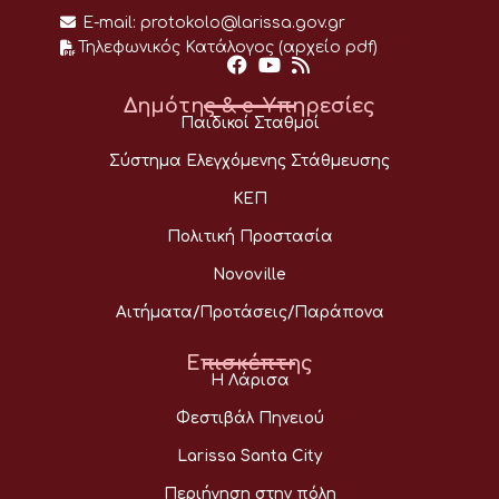
E-mail:
protokolo@larissa.gov.gr
Τηλεφωνικός Κατάλογος (αρχείο pdf)
Δημότης & e-Υπηρεσίες
Παιδικοί Σταθμοί
Σύστημα Ελεγχόμενης Στάθμευσης
ΚΕΠ
Πολιτική Προστασία
Novoville
Αιτήματα/Προτάσεις/Παράπονα
Επισκέπτης
Η Λάρισα
Φεστιβάλ Πηνειού
Larissa Santa City
Περιήγηση στην πόλη