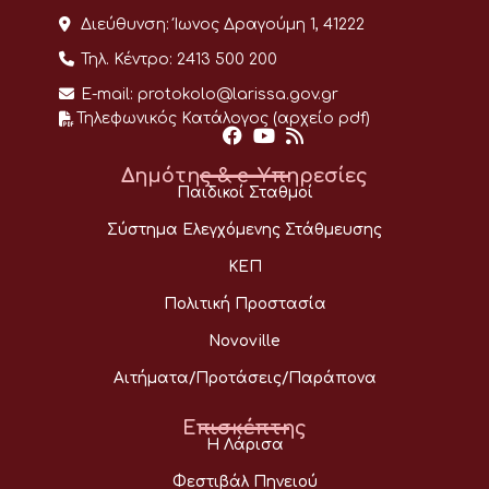
Διεύθυνση:
Ίωνος Δραγούμη 1, 41222
Τηλ. Κέντρο:
2413 500 200
E-mail:
protokolo@larissa.gov.gr
Τηλεφωνικός Κατάλογος (αρχείο pdf)
Δημότης & e-Υπηρεσίες
Παιδικοί Σταθμοί
Σύστημα Ελεγχόμενης Στάθμευσης
ΚΕΠ
Πολιτική Προστασία
Novoville
Αιτήματα/Προτάσεις/Παράπονα
Επισκέπτης
Η Λάρισα
Φεστιβάλ Πηνειού