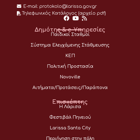
E-mail:
protokolo@larissa.gov.gr
Τηλεφωνικός Κατάλογος (αρχείο pdf)
Δημότης & e-Υπηρεσίες
Παιδικοί Σταθμοί
Σύστημα Ελεγχόμενης Στάθμευσης
ΚΕΠ
Πολιτική Προστασία
Novoville
Αιτήματα/Προτάσεις/Παράπονα
Επισκέπτης
Η Λάρισα
Φεστιβάλ Πηνειού
Larissa Santa City
Περιήγηση στην πόλη