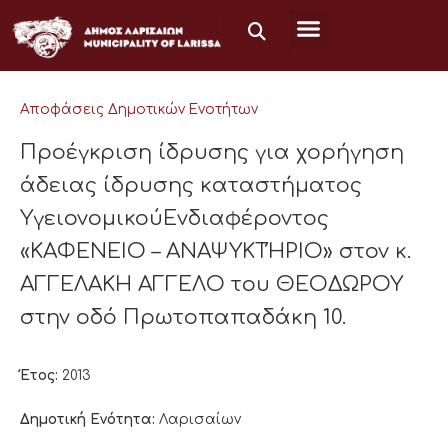
Μετάβαση
στο
περιεχόμενο
Αποφάσεις Δημοτικών Ενοτήτων
Προέγκριση ίδρυσης για χορήγηση
άδειας ίδρυσης καταστήματος
ΥγειονομικούΕνδιαφέροντος
«ΚΑΦΕΝΕΙΟ – ΑΝΑΨΥΚΤΉΡΙΟ» στον κ.
ΑΓΓΕΛΑΚΗ ΑΓΓΕΛΟ του ΘΕΟΔΩΡΟΥ
στην οδό Πρωτοπαπαδάκη 10.
Έτος:
2013
Δημοτική Ενότητα:
Λαρισαίων