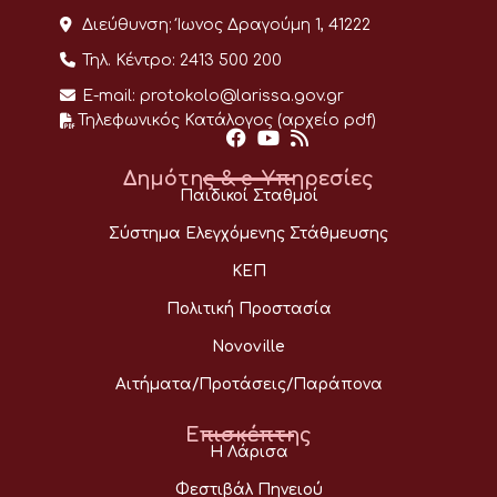
Διεύθυνση:
Ίωνος Δραγούμη 1, 41222
Τηλ. Κέντρο:
2413 500 200
E-mail:
protokolo@larissa.gov.gr
Τηλεφωνικός Κατάλογος (αρχείο pdf)
Δημότης & e-Υπηρεσίες
Παιδικοί Σταθμοί
Σύστημα Ελεγχόμενης Στάθμευσης
ΚΕΠ
Πολιτική Προστασία
Novoville
Αιτήματα/Προτάσεις/Παράπονα
Επισκέπτης
Η Λάρισα
Φεστιβάλ Πηνειού