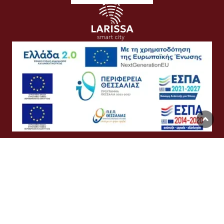
Όροι Χρήσης
Προσωπικά Δεδομένα
Πολιτική Cookies
Προσβασιμότητα
Συχνές Ερωτήσεις
Βοήθεια
Σύνδεση
English
Ελληνικά
©
Δήμος Λαρισαίων