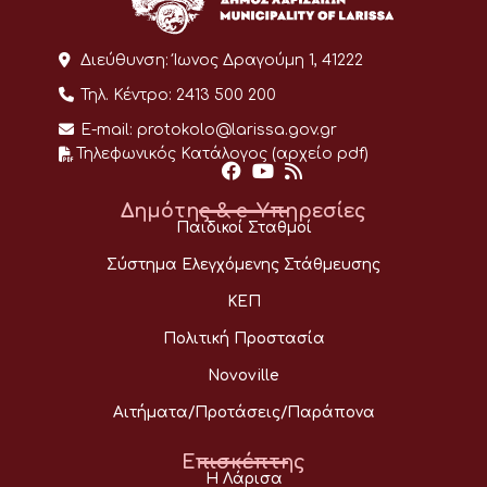
Διεύθυνση:
Ίωνος Δραγούμη 1, 41222
Τηλ. Κέντρο:
2413 500 200
E-mail:
protokolo@larissa.gov.gr
Τηλεφωνικός Κατάλογος (αρχείο pdf)
Δημότης & e-Υπηρεσίες
Παιδικοί Σταθμοί
Σύστημα Ελεγχόμενης Στάθμευσης
ΚΕΠ
Πολιτική Προστασία
Novoville
Αιτήματα/Προτάσεις/Παράπονα
Επισκέπτης
Η Λάρισα