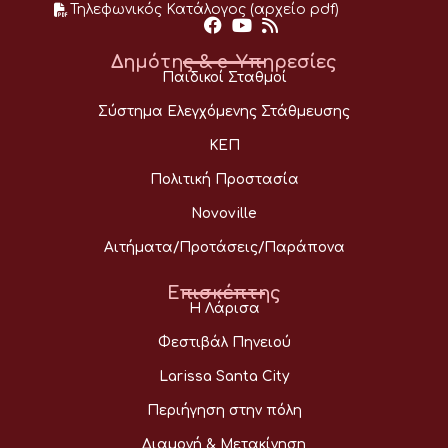
Τηλεφωνικός Κατάλογος (αρχείο pdf)
Δημότης & e-Υπηρεσίες
Παιδικοί Σταθμοί
Σύστημα Ελεγχόμενης Στάθμευσης
ΚΕΠ
Πολιτική Προστασία
Novoville
Αιτήματα/Προτάσεις/Παράπονα
Επισκέπτης
Η Λάρισα
Φεστιβάλ Πηνειού
Larissa Santa City
Περιήγηση στην πόλη
Διαμονή & Μετακίνηση