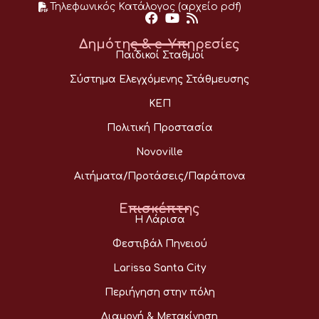
Τηλεφωνικός Κατάλογος (αρχείο pdf)
Δημότης & e-Υπηρεσίες
Παιδικοί Σταθμοί
Σύστημα Ελεγχόμενης Στάθμευσης
ΚΕΠ
Πολιτική Προστασία
Novoville
Αιτήματα/Προτάσεις/Παράπονα
Επισκέπτης
Η Λάρισα
Φεστιβάλ Πηνειού
Larissa Santa City
Περιήγηση στην πόλη
Διαμονή & Μετακίνηση