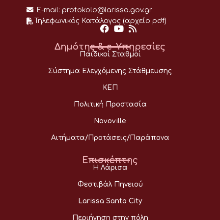
E-mail:
protokolo@larissa.gov.gr
Τηλεφωνικός Κατάλογος (αρχείο pdf)
Δημότης & e-Υπηρεσίες
Παιδικοί Σταθμοί
Σύστημα Ελεγχόμενης Στάθμευσης
ΚΕΠ
Πολιτική Προστασία
Novoville
Αιτήματα/Προτάσεις/Παράπονα
Επισκέπτης
Η Λάρισα
Φεστιβάλ Πηνειού
Larissa Santa City
Περιήγηση στην πόλη