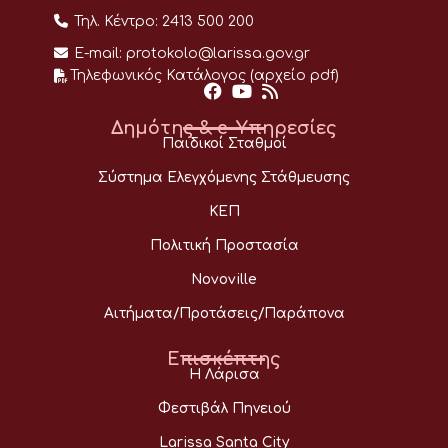
Τηλ. Κέντρο:
2413 500 200
E-mail:
protokolo@larissa.gov.gr
Τηλεφωνικός Κατάλογος (αρχείο pdf)
Δημότης & e-Υπηρεσίες
Παιδικοί Σταθμοί
Σύστημα Ελεγχόμενης Στάθμευσης
ΚΕΠ
Πολιτική Προστασία
Novoville
Αιτήματα/Προτάσεις/Παράπονα
Επισκέπτης
Η Λάρισα
Φεστιβάλ Πηνειού
Larissa Santa City