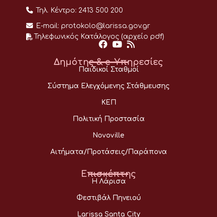
Τηλ. Κέντρο:
2413 500 200
E-mail:
protokolo@larissa.gov.gr
Τηλεφωνικός Κατάλογος (αρχείο pdf)
Δημότης & e-Υπηρεσίες
Παιδικοί Σταθμοί
Σύστημα Ελεγχόμενης Στάθμευσης
ΚΕΠ
Πολιτική Προστασία
Novoville
Αιτήματα/Προτάσεις/Παράπονα
Επισκέπτης
Η Λάρισα
Φεστιβάλ Πηνειού
Larissa Santa City