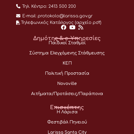
Τηλ. Κέντρο:
2413 500 200
E-mail:
protokolo@larissa.gov.gr
Τηλεφωνικός Κατάλογος (αρχείο pdf)
Δημότης & e-Υπηρεσίες
Παιδικοί Σταθμοί
Σύστημα Ελεγχόμενης Στάθμευσης
ΚΕΠ
Πολιτική Προστασία
Novoville
Αιτήματα/Προτάσεις/Παράπονα
Επισκέπτης
Η Λάρισα
Φεστιβάλ Πηνειού
Larissa Santa City