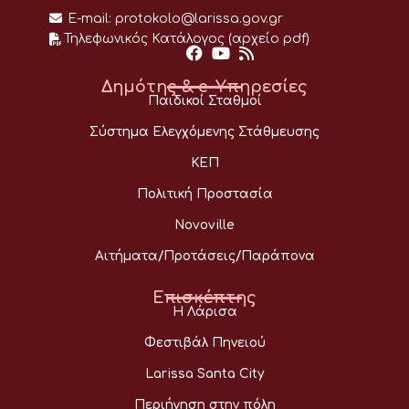
E-mail:
protokolo@larissa.gov.gr
Τηλεφωνικός Κατάλογος (αρχείο pdf)
Δημότης & e-Υπηρεσίες
Παιδικοί Σταθμοί
Σύστημα Ελεγχόμενης Στάθμευσης
ΚΕΠ
Πολιτική Προστασία
Novoville
Αιτήματα/Προτάσεις/Παράπονα
Επισκέπτης
Η Λάρισα
Φεστιβάλ Πηνειού
Larissa Santa City
Περιήγηση στην πόλη