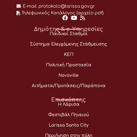
E-mail:
protokolo@larissa.gov.gr
Τηλεφωνικός Κατάλογος (αρχείο pdf)
Δημότης & e-Υπηρεσίες
Παιδικοί Σταθμοί
Σύστημα Ελεγχόμενης Στάθμευσης
ΚΕΠ
Πολιτική Προστασία
Novoville
Αιτήματα/Προτάσεις/Παράπονα
Επισκέπτης
Η Λάρισα
Φεστιβάλ Πηνειού
Larissa Santa City
Περιήγηση στην πόλη