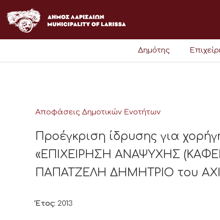
Μετάβαση
στο
περιεχόμενο
Δημότης
Επιχεί
Αποφάσεις Δημοτικών Ενοτήτων
Προέγκριση ίδρυσης για χορήγ
«ΕΠΙΧΕΙΡΗΣΗ ΑΝΑΨΥΧΗΣ (ΚΑΦΕΝ
ΠΑΠΑΤΖΕΛΗ ΔΗΜΗΤΡΙΟ του ΑΧΙΛ
Έτος:
2013