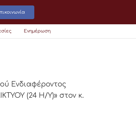
πικοινωνία
εσίες
Ενημέρωση
κού Ενδιαφέροντος
ΥΟΥ (24 Η/Υ)» στον κ.