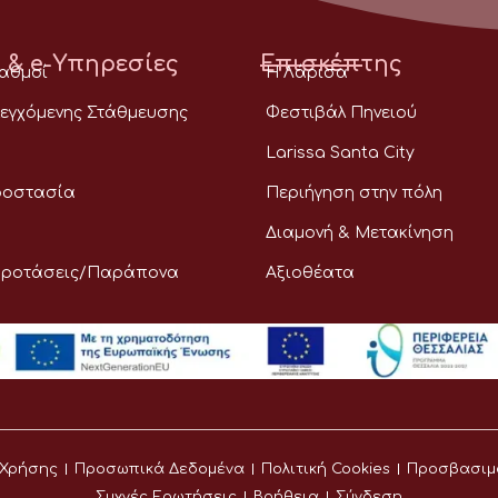
 & e-Υπηρεσίες
Επισκέπτης
ταθμοί
Η Λάρισα
εγχόμενης Στάθμευσης
Φεστιβάλ Πηνειού
Larissa Santa City
ροστασία
Περιήγηση στην πόλη
Διαμονή & Μετακίνηση
Προτάσεις/Παράπονα
Αξιοθέατα
 Χρήσης
Προσωπικά Δεδομένα
Πολιτική Cookies
Προσβασιμ
Συχνές Ερωτήσεις
Βοήθεια
Σύνδεση