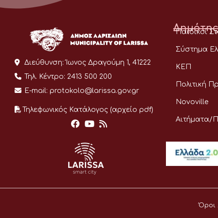
Δημότης
Παιδικοί Σ
Σύστημα Ελ
Διεύθυνση:
Ίωνος Δραγούμη 1, 41222
ΚΕΠ
Τηλ. Κέντρο:
2413 500 200
Πολιτική Π
E-mail:
protokolo@larissa.gov.gr
Novoville
Τηλεφωνικός Κατάλογος (αρχείο pdf)
Αιτήματα/
Όροι