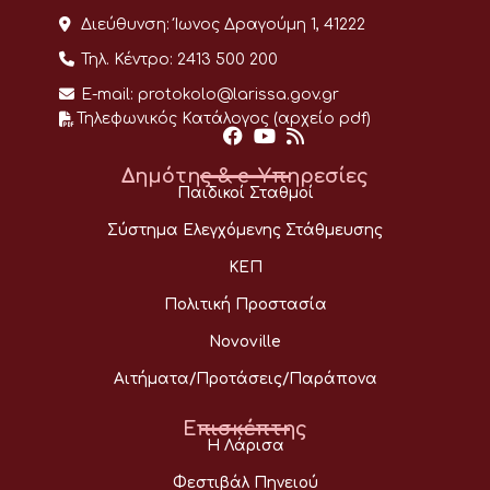
Διεύθυνση:
Ίωνος Δραγούμη 1, 41222
Τηλ. Κέντρο:
2413 500 200
E-mail:
protokolo@larissa.gov.gr
Τηλεφωνικός Κατάλογος (αρχείο pdf)
Δημότης & e-Υπηρεσίες
Παιδικοί Σταθμοί
Σύστημα Ελεγχόμενης Στάθμευσης
ΚΕΠ
Πολιτική Προστασία
Novoville
Αιτήματα/Προτάσεις/Παράπονα
Επισκέπτης
Η Λάρισα
Φεστιβάλ Πηνειού