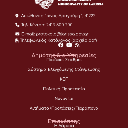
Διεύθυνση:
Ίωνος Δραγούμη 1, 41222
Τηλ. Κέντρο:
2413 500 200
E-mail:
protokolo@larissa.gov.gr
Τηλεφωνικός Κατάλογος (αρχείο pdf)
Δημότης & e-Υπηρεσίες
Παιδικοί Σταθμοί
Σύστημα Ελεγχόμενης Στάθμευσης
ΚΕΠ
Πολιτική Προστασία
Novoville
Αιτήματα/Προτάσεις/Παράπονα
Επισκέπτης
Η Λάρισα