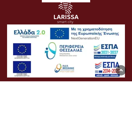
Όροι Χρήσης
Προσωπικά Δεδομένα
Πολιτική Cookies
Προσβασιμότητα
Συχνές Ερωτήσεις
Βοήθεια
Σύνδεση
English
Ελληνικά
©
Δήμος Λαρισαίων