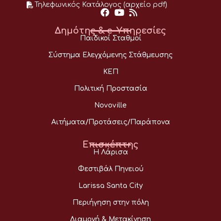
Τηλεφωνικός Κατάλογος (αρχείο pdf)
Δημότης & e-Υπηρεσίες
Παιδικοί Σταθμοί
Σύστημα Ελεγχόμενης Στάθμευσης
ΚΕΠ
Πολιτική Προστασία
Novoville
Αιτήματα/Προτάσεις/Παράπονα
Επισκέπτης
Η Λάρισα
Φεστιβάλ Πηνειού
Larissa Santa City
Περιήγηση στην πόλη
Διαμονή & Μετακίνηση