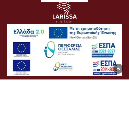
Όροι Χρήσης
Προσωπικά Δεδομένα
Πολιτική Cookies
Προσβασιμότητα
Συχνές Ερωτήσεις
Βοήθεια
Σύνδεση
English
Ελληνικά
©
Δήμος Λαρισαίων