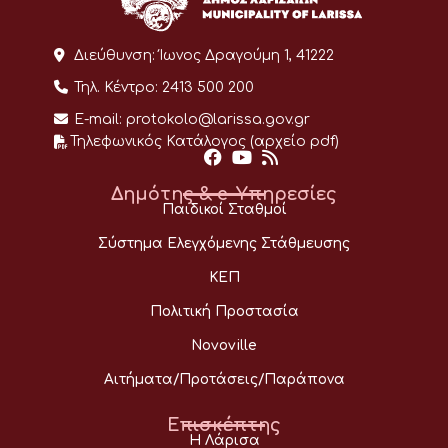
Διεύθυνση:
Ίωνος Δραγούμη 1, 41222
Τηλ. Κέντρο:
2413 500 200
E-mail:
protokolo@larissa.gov.gr
Τηλεφωνικός Κατάλογος (αρχείο pdf)
Δημότης & e-Υπηρεσίες
Παιδικοί Σταθμοί
Σύστημα Ελεγχόμενης Στάθμευσης
ΚΕΠ
Πολιτική Προστασία
Novoville
Αιτήματα/Προτάσεις/Παράπονα
Επισκέπτης
Η Λάρισα