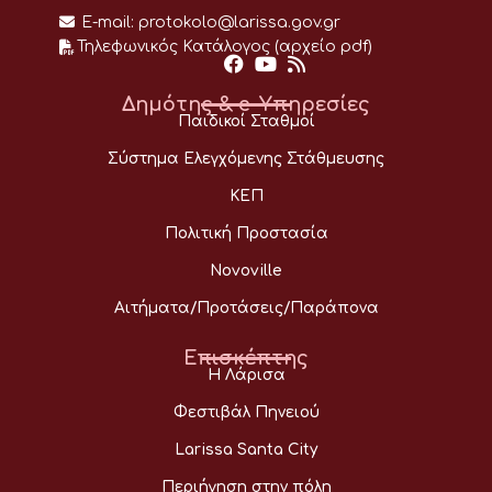
E-mail:
protokolo@larissa.gov.gr
Τηλεφωνικός Κατάλογος (αρχείο pdf)
Δημότης & e-Υπηρεσίες
Παιδικοί Σταθμοί
Σύστημα Ελεγχόμενης Στάθμευσης
ΚΕΠ
Πολιτική Προστασία
Novoville
Αιτήματα/Προτάσεις/Παράπονα
Επισκέπτης
Η Λάρισα
Φεστιβάλ Πηνειού
Larissa Santa City
Περιήγηση στην πόλη