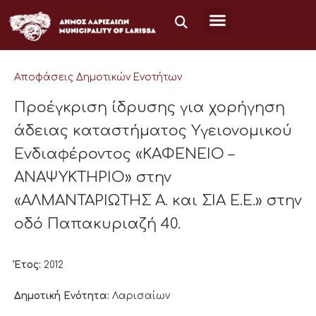
Μετάβαση
στο
περιεχόμενο
Αποφάσεις Δημοτικών Ενοτήτων
Προέγκριση ίδρυσης για χορήγηση
άδειας καταστήματος Υγειονομικού
Ενδιαφέροντος «ΚΑΦΕΝΕΙΟ –
ΑΝΑΨΥΚΤΗΡΙΟ» στην
«ΑΛΜΑΝΤΑΡΙΩΤΗΣ Α. και ΣΙΑ Ε.Ε.» στην
οδό Παπακυριαζή 40.
Έτος:
2012
Δημοτική Ενότητα:
Λαρισαίων