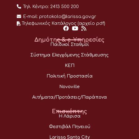
Τηλ. Κέντρο:
2413 500 200
E-mail:
protokolo@larissa.gov.gr
Τηλεφωνικός Κατάλογος (αρχείο pdf)
Δημότης & e-Υπηρεσίες
Παιδικοί Σταθμοί
Σύστημα Ελεγχόμενης Στάθμευσης
ΚΕΠ
Πολιτική Προστασία
Novoville
Αιτήματα/Προτάσεις/Παράπονα
Επισκέπτης
Η Λάρισα
Φεστιβάλ Πηνειού
Larissa Santa City