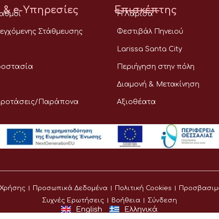
 & e-Υπηρεσίες
Επισκέπτης
ταθμοί
Η Λάρισα
εγχόμενης Στάθμευσης
Φεστιβάλ Πηνειού
Larissa Santa City
ροστασία
Περιήγηση στην πόλη
Διαμονή & Μετακίνηση
Προτάσεις/Παράπονα
Αξιοθέατα
 Χρήσης
Προσωπικά Δεδομένα
Πολιτική Cookies
Προσβασιμ
Συχνές Ερωτήσεις
Βοήθεια
Σύνδεση
English
Ελληνικά
©
Δήμος Λαρισαίων