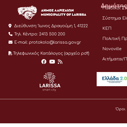
Δημότης
Παιδικοί Σ
Σύστημα Ελ
Διεύθυνση:
Ίωνος Δραγούμη 1, 41222
ΚΕΠ
Τηλ. Κέντρο:
2413 500 200
Πολιτική Π
E-mail:
protokolo@larissa.gov.gr
Novoville
Τηλεφωνικός Κατάλογος (αρχείο pdf)
Αιτήματα/
Όροι