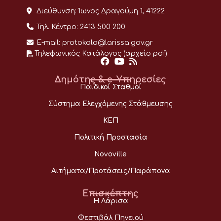
Διεύθυνση:
Ίωνος Δραγούμη 1, 41222
Τηλ. Κέντρο:
2413 500 200
E-mail:
protokolo@larissa.gov.gr
Τηλεφωνικός Κατάλογος (αρχείο pdf)
Δημότης & e-Υπηρεσίες
Παιδικοί Σταθμοί
Σύστημα Ελεγχόμενης Στάθμευσης
ΚΕΠ
Πολιτική Προστασία
Novoville
Αιτήματα/Προτάσεις/Παράπονα
Επισκέπτης
Η Λάρισα
Φεστιβάλ Πηνειού