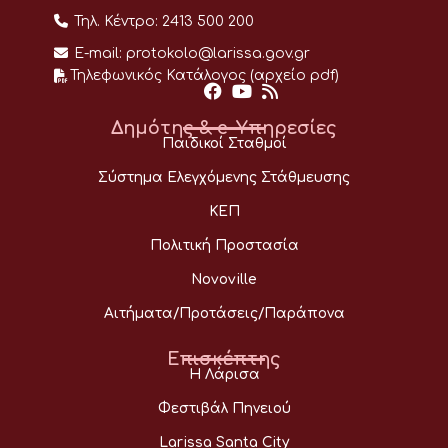
Τηλ. Κέντρο:
2413 500 200
E-mail:
protokolo@larissa.gov.gr
Τηλεφωνικός Κατάλογος (αρχείο pdf)
Δημότης & e-Υπηρεσίες
Παιδικοί Σταθμοί
Σύστημα Ελεγχόμενης Στάθμευσης
ΚΕΠ
Πολιτική Προστασία
Novoville
Αιτήματα/Προτάσεις/Παράπονα
Επισκέπτης
Η Λάρισα
Φεστιβάλ Πηνειού
Larissa Santa City