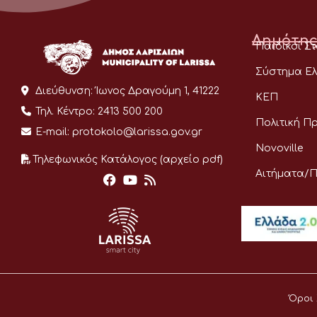
Δημότης
Παιδικοί Σ
Σύστημα Ελ
Διεύθυνση:
Ίωνος Δραγούμη 1, 41222
ΚΕΠ
Τηλ. Κέντρο:
2413 500 200
Πολιτική Π
E-mail:
protokolo@larissa.gov.gr
Novoville
Τηλεφωνικός Κατάλογος (αρχείο pdf)
Αιτήματα/
Όροι