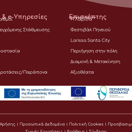
 & e-Υπηρεσίες
Επισκέπτης
ταθμοί
Η Λάρισα
εγχόμενης Στάθμευσης
Φεστιβάλ Πηνειού
Larissa Santa City
ροστασία
Περιήγηση στην πόλη
Διαμονή & Μετακίνηση
Προτάσεις/Παράπονα
Αξιοθέατα
 Χρήσης
Προσωπικά Δεδομένα
Πολιτική Cookies
Προσβασιμ
Συχνές Ερωτήσεις
Βοήθεια
Σύνδεση